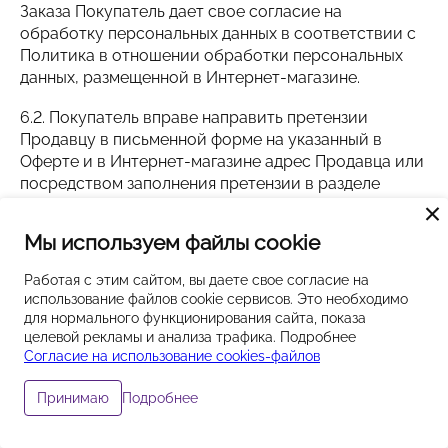
Заказа Покупатель дает свое согласие на
обработку персональных данных в соответствии с
Политика в отношении обработки персональных
данных, размещенной в Интернет-магазине.
6.2. Покупатель вправе направить претензии
Продавцу в письменной форме на указанный в
Оферте и в Интернет-магазине адрес Продавца или
посредством заполнения претензии в разделе
«Рекламации» в личном кабинете Покупателя.
Мы используем файлы cookie
Работая с этим сайтом, вы даете свое согласие на
использование файлов cookie сервисов. Это необходимо
для нормального функционирования сайта, показа
Остались вопросы?
целевой рекламы и анализа трафика. Подробнее
Согласие на использование cookies-файлов
Оставьте заявку и наш менеджер
Политика конфиденциальности
свяжется с вами
Пользовательское соглашение
Подробнее
Принимаю
Договор оферты
Задать вопрос
Каталог
Профиль
Избранное
Корзина